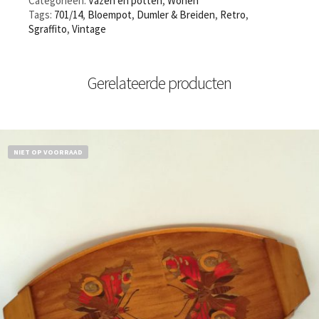
Categorieën:
Vazen en potten
,
Wonen
Tags:
701/14
,
Bloempot
,
Dumler & Breiden
,
Retro
,
Sgraffito
,
Vintage
Gerelateerde producten
NIET OP VOORRAAD