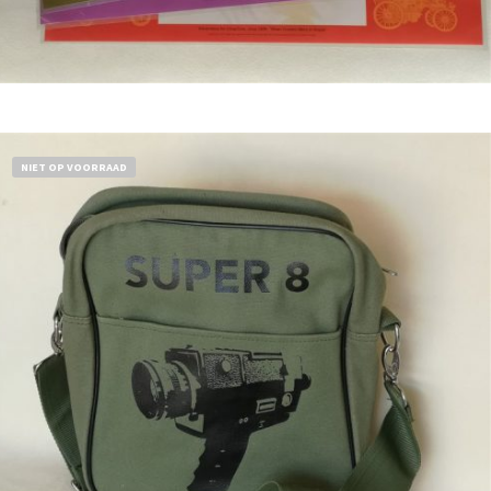
Bestel nu!
NIET OP VOORRAAD
€
18,50