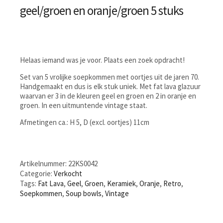
geel/groen en oranje/groen 5 stuks
Helaas iemand was je voor. Plaats een zoek opdracht!
Set van 5 vrolijke soepkommen met oortjes uit de jaren 70.
Handgemaakt en dus is elk stuk uniek. Met fat lava glazuur
waarvan er 3 in de kleuren geel en groen en 2 in oranje en
groen. In een uitmuntende vintage staat.
Afmetingen ca.: H 5, D (excl. oortjes) 11cm
Artikelnummer:
22KS0042
Categorie:
Verkocht
Tags:
Fat Lava
,
Geel
,
Groen
,
Keramiek
,
Oranje
,
Retro
,
Soepkommen
,
Soup bowls
,
Vintage