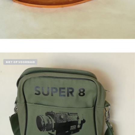
Bestel nu!
NIET OP VOORRAAD
€
18,50