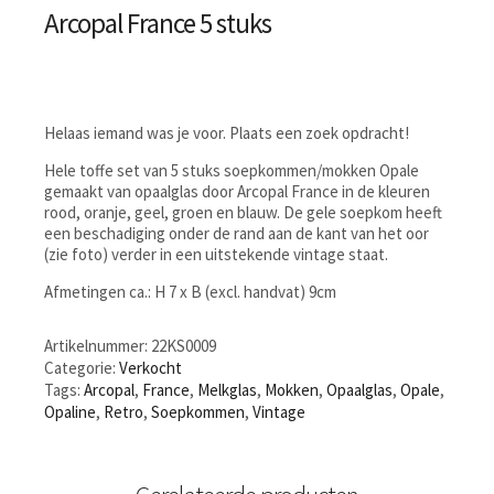
Arcopal France 5 stuks
Helaas iemand was je voor. Plaats een zoek opdracht!
Hele toffe set van 5 stuks soepkommen/mokken Opale
gemaakt van opaalglas door Arcopal France in de kleuren
rood, oranje, geel, groen en blauw. De gele soepkom heeft
een beschadiging onder de rand aan de kant van het oor
(zie foto) verder in een uitstekende vintage staat.
Afmetingen ca.: H 7 x B (excl. handvat) 9cm
Artikelnummer:
22KS0009
Categorie:
Verkocht
Tags:
Arcopal
,
France
,
Melkglas
,
Mokken
,
Opaalglas
,
Opale
,
Opaline
,
Retro
,
Soepkommen
,
Vintage