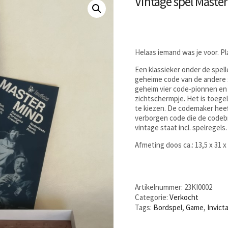
Vintage spel Master
Helaas iemand was je voor. P
Een klassieker onder de spell
geheime code van de andere s
geheim vier code-pionnen en 
zichtschermpje. Het is toege
te kiezen. De codemaker heeft
verborgen code die de codeb
vintage staat incl. spelregels.
Afmeting doos ca.: 13,5 x 31 
Artikelnummer:
23KI0002
Categorie:
Verkocht
Tags:
Bordspel
,
Game
,
Invict