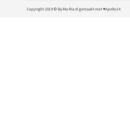
Copyright 2019 © Bij-Ma-Ria.nl
gemaakt met ♥
Apollo14