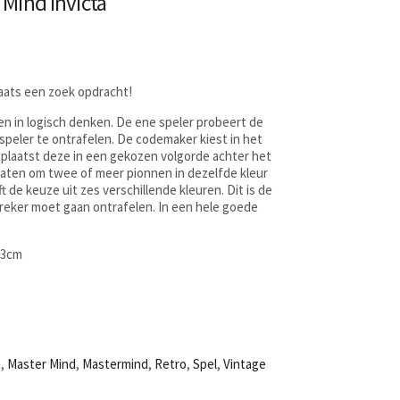
 Mind Invicta
laats een zoek opdracht!
en in logisch denken. De ene speler probeert de
peler te ontrafelen. De codemaker kiest in het
plaatst deze in een gekozen volgorde achter het
laten om twee of meer pionnen in dezelfde kleur
 de keuze uit zes verschillende kleuren. Dit is de
reker moet gaan ontrafelen. In een hele goede
x 3cm
a
,
Master Mind
,
Mastermind
,
Retro
,
Spel
,
Vintage