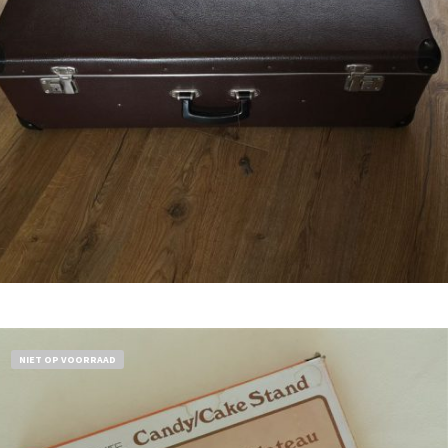
€
32,50
Bestel nu!
NIET OP VOORRAAD