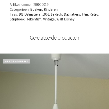
Artikelnummer:
20BO0019
Categorieën:
Boeken
,
Kinderen
Tags:
101 Dalmatiers
,
1961
,
1e druk
,
Dalmatiers
,
Film
,
Retro
,
Stripboek
,
Tekenfilm
,
Vintage
,
Walt Disney
Gerelateerde producten
NIET OP VOORRAAD