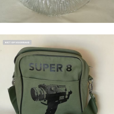
Bestel nu!
NIET OP VOORRAAD
€
18,50