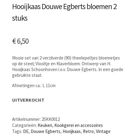
Hooijkaas Douwe Egberts bloemen 2
stuks
€
6,50
Mooie set van 2 verzilverde (90) theelepeltjes bloemetjes
op de steel; Viooltje en Klaverbloem. Ontwerp van H.
Hooijkaas Schoonhoven i.o.v. Douwe Egberts. In een goede
gebruikte staat.
Afmetingen ca.: L 11cm
UITVERKOCHT
Artikelnummer:
25KK0012
Categorieën:
Keuken
,
Kookgerei en accessoires
Tags:
DE
,
Douwe Egberts
,
Hooijkaas
,
Retro
,
Vintage