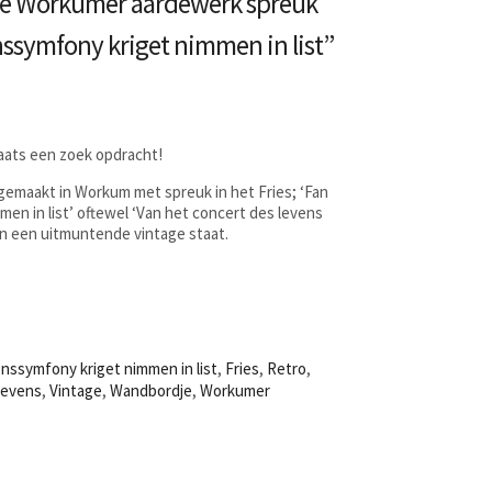
e Workumer aardewerk spreuk
nssymfony kriget nimmen in list”
laats een zoek opdracht!
emaakt in Workum met spreuk in het Fries; ‘Fan
en in list’ oftewel ‘Van het concert des levens
 In een uitmuntende vintage staat.
enssymfony kriget nimmen in list
,
Fries
,
Retro
,
levens
,
Vintage
,
Wandbordje
,
Workumer