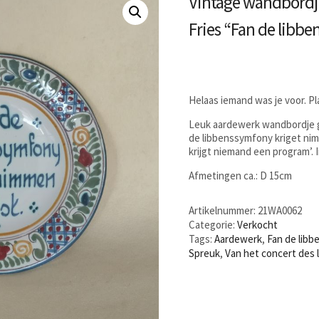
Vintage wandbordj
Fries “Fan de libbe
Helaas iemand was je voor. P
Leuk aardewerk wandbordje g
de libbenssymfony kriget nimm
krijgt niemand een program’.
Afmetingen ca.: D 15cm
Artikelnummer:
21WA0062
Categorie:
Verkocht
Tags:
Aardewerk
,
Fan de libb
Spreuk
,
Van het concert des 