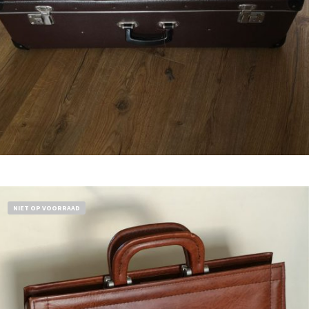
€
32,50
Bestel nu!
NIET OP VOORRAAD