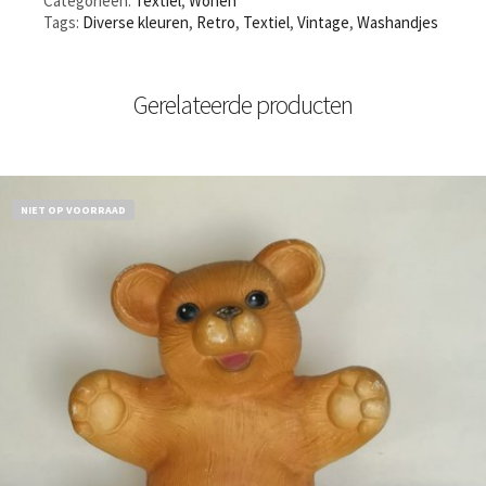
Categorieën:
Textiel
,
Wonen
Tags:
Diverse kleuren
,
Retro
,
Textiel
,
Vintage
,
Washandjes
Gerelateerde producten
NIET OP VOORRAAD