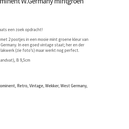
ominent W.Germany mintgroen
laats een zoek opdracht!
met 2 pootjes in een mooie mint groene kleur van
ermany. In een goed vintage staat; her en der
lakwerk (zie foto’s) maar werkt nog perfect.
 handvat), B 9,5cm
rominent
,
Retro
,
Vintage
,
Wekker
,
West Germany
,