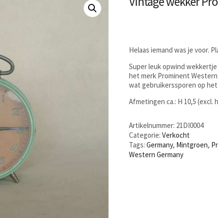
Vintage wekker Pr
Helaas iemand was je voor. P
Super leuk opwind wekkertje 
het merk Prominent Western G
wat gebruikerssporen op het 
Afmetingen ca.: H 10,5 (excl.
Artikelnummer:
21DI0004
Categorie:
Verkocht
Tags:
Germany
,
Mintgroen
,
P
Western Germany