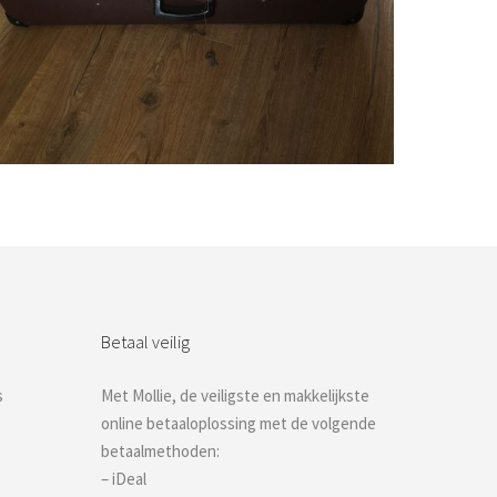
Bestel nu!
Betaal veilig
s
Met Mollie, de veiligste en makkelijkste
online betaaloplossing met de volgende
betaalmethoden:
– iDeal