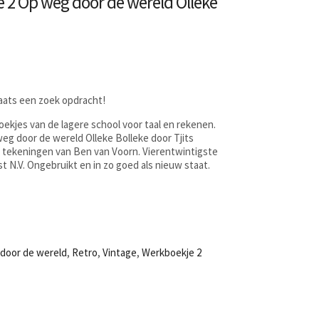
 2 Op weg door de wereld Olleke
laats een zoek opdracht!
ekjes van de lagere school voor taal en rekenen.
weg door de wereld Olleke Bolleke door Tjits
 tekeningen van Ben van Voorn. Vierentwintigste
ist N.V. Ongebruikt en in zo goed als nieuw staat.
door de wereld
,
Retro
,
Vintage
,
Werkboekje 2