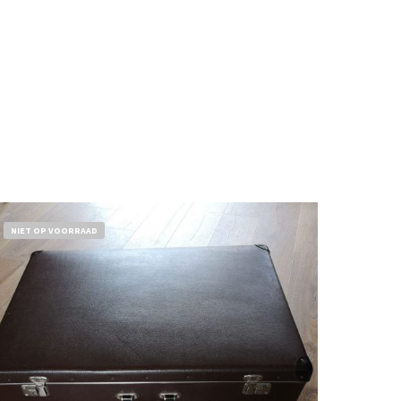
NIET OP VOORRAAD
€
32,50