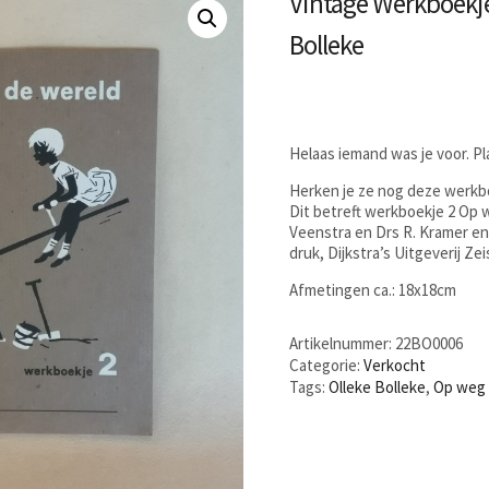
Vintage Werkboekje
Bolleke
Helaas iemand was je voor. P
Herken je ze nog deze werkbo
Dit betreft werkboekje 2 Op 
Veenstra en Drs R. Kramer en
druk, Dijkstra’s Uitgeverij Ze
Afmetingen ca.: 18x18cm
Artikelnummer:
22BO0006
Categorie:
Verkocht
Tags:
Olleke Bolleke
,
Op weg 