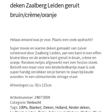
deken Zaalberg Leiden geruit
bruin/crème/oranje
Helaas iemand was je voor. Plaats een zoek opdracht!
Super mooie en warme deken gemaakt van zuiver
scheerwol door Zaalberg Leiden, aan een kant in een effen
bruine kleur en de andere kant geruit in bruin, crème en
oranje. Rondom netjes afgewerkt met een feston steek.
Betreft een maat voor een kinderledikantje maar is ook
super handig om lekker om je benen te slaan bij koude
avonden. In een uitmuntende vintage staat.
Afmetingen ca.: 92 x 115cm
Artikelnummer:
24WT0009
Categorie:
Verkocht
Tags:
100%
,
Blanket
,
Deken
,
Holland
,
Kinder deken
,