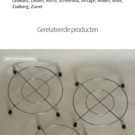
Ledikant
,
Leiden
,
Retro
,
Scheerwol
,
Vintage
,
Wollen
,
Wool
,
Zaalberg
,
Zuiver
Gerelateerde producten
NIET OP VOORRAAD
€
11,50