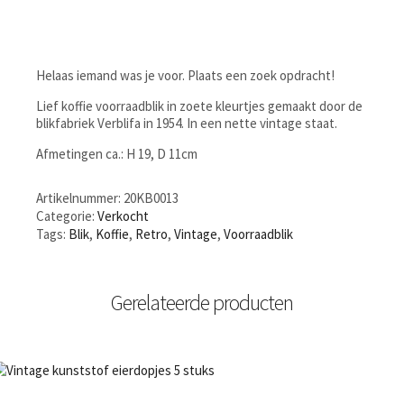
Helaas iemand was je voor. Plaats een zoek opdracht!
Lief koffie voorraadblik in zoete kleurtjes gemaakt door de
blikfabriek Verblifa in 1954. In een nette vintage staat.
Afmetingen ca.: H 19, D 11cm
Artikelnummer:
20KB0013
Categorie:
Verkocht
Tags:
Blik
,
Koffie
,
Retro
,
Vintage
,
Voorraadblik
Gerelateerde producten
NIET OP VOORRAAD
Bestel nu!