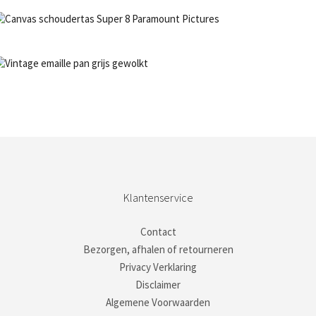
€
18,50
NIET OP VOORRAAD
Bestel nu!
NIET OP VOORRAAD
Bestel nu!
Klantenservice
Contact
Bezorgen, afhalen of retourneren
Privacy Verklaring
Disclaimer
Algemene Voorwaarden