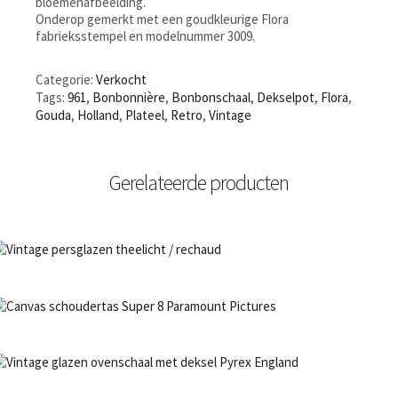
bloemenafbeelding.
Onderop gemerkt met een goudkleurige Flora
fabrieksstempel en modelnummer 3009.
Categorie:
Verkocht
Tags:
961
,
Bonbonnière
,
Bonbonschaal
,
Dekselpot
,
Flora
,
Gouda
,
Holland
,
Plateel
,
Retro
,
Vintage
Gerelateerde producten
NIET OP VOORRAAD
Bestel nu!
€
18,50
NIET OP VOORRAAD
Bestel nu!
NIET OP VOORRAAD
Bestel nu!