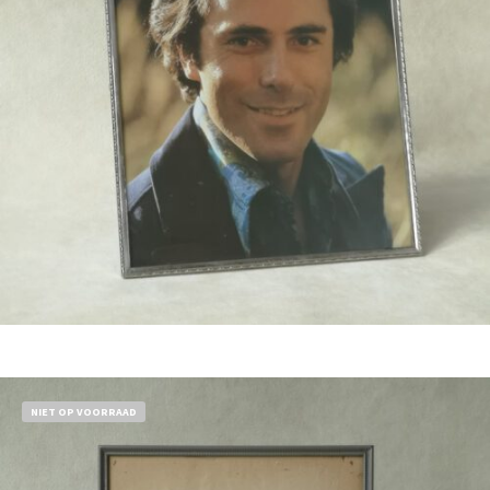
€
17,50
Bestel nu!
NIET OP VOORRAAD