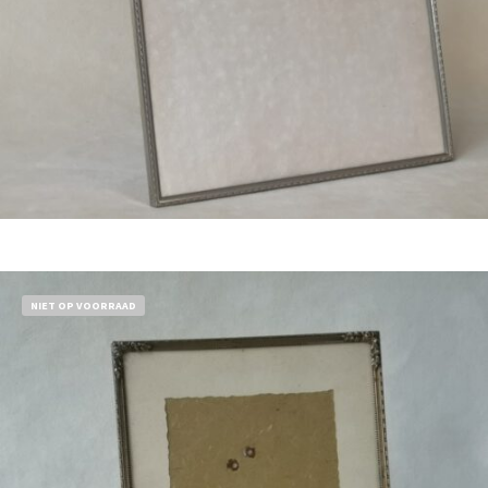
€
21,50
Bestel nu!
NIET OP VOORRAAD