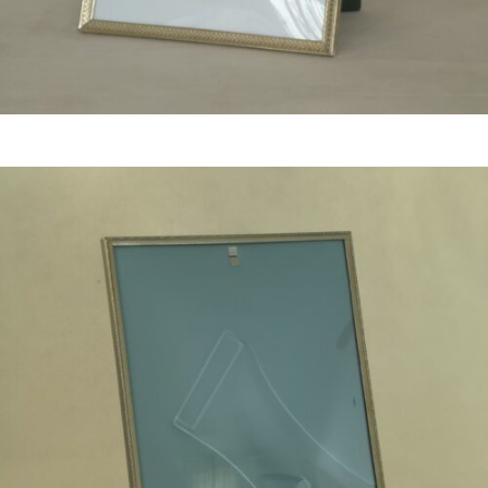
Bestel nu!
€
21,50