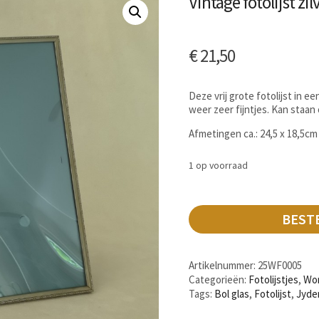
Vintage fotolijst zilv
€
21,50
Deze vrij grote fotolijst in e
weer zeer fijntjes. Kan staan
Afmetingen ca.: 24,5 x 18,5cm
1 op voorraad
BEST
Artikelnummer:
25WF0005
Categorieën:
Fotolijstjes
,
Wo
Tags:
Bol glas
,
Fotolijst
,
Jyde