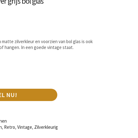
er grijs bol glas
en matte zilverkleur en voorzien van bol glas is ook
 of hangen. In een goede vintage staat.
EL NU!
nen
n
,
Retro
,
Vintage
,
Zilverkleurig