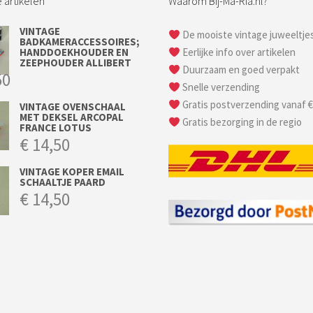
 artikelen
Waarom Bij-Ma-Ria.nl?
VINTAGE
De mooiste vintage juweeltje
BADKAMERACCESSOIRES;
HANDDOEKHOUDER EN
Eerlijke info over artikelen
ZEEPHOUDER ALLIBERT
Duurzaam en goed verpakt
50
Snelle verzending
Gratis postverzending vanaf €
VINTAGE OVENSCHAAL
MET DEKSEL ARCOPAL
Gratis bezorging in de regio
FRANCE LOTUS
€
14,50
VINTAGE KOPER EMAIL
SCHAALTJE PAARD
€
14,50