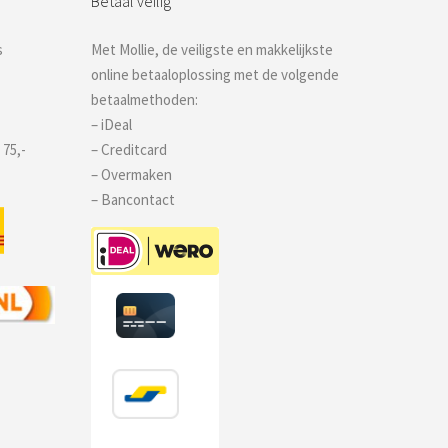
Betaal veilig
s
Met Mollie, de veiligste en makkelijkste
online betaaloplossing met de volgende
betaalmethoden:
– iDeal
 75,-
– Creditcard
– Overmaken
– Bancontact