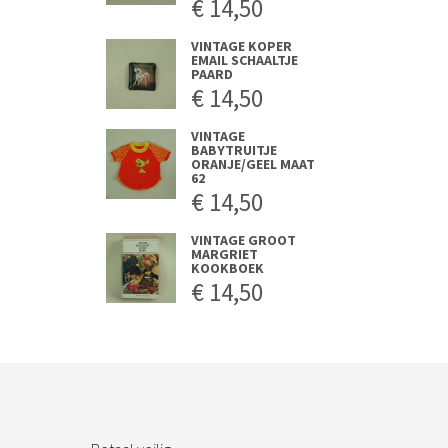
€
14,50
VINTAGE KOPER
EMAIL SCHAALTJE
PAARD
€
14,50
VINTAGE
BABYTRUITJE
ORANJE/GEEL MAAT
62
€
14,50
VINTAGE GROOT
MARGRIET
KOOKBOEK
€
14,50