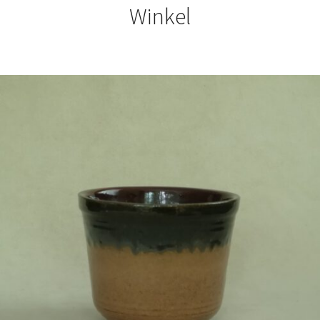
Winkel
€
14,50