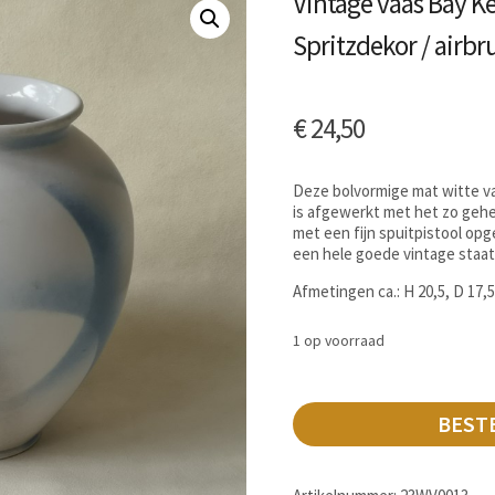
Vintage vaas Bay K
Spritzdekor / airbr
€
24,50
Deze bolvormige mat witte v
is afgewerkt met het zo gehet
met een fijn spuitpistool opg
een hele goede vintage staat
Afmetingen ca.: H 20,5, D 17,
1 op voorraad
BEST