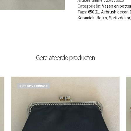
Artikelnummer:
23WV0013
Categorieën:
Vazen en potte
Tags:
650 21
,
Airbrush decor
,
Keramiek
,
Retro
,
Spritzdekor
Gerelateerde producten
NIET OP VOORRAAD