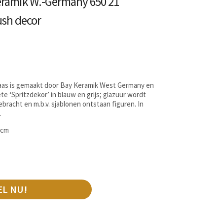
eramik W.-Germany 650 21
ush decor
aas is gemaakt door Bay Keramik West Germany en
e ‘Spritzdekor’ in blauw en grijs; glazuur wordt
ebracht en m.b.v. sjablonen ontstaan figuren. In
.
5cm
EL NU!