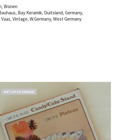
n
,
Wonen
Bauhaus
,
Bay Keramik
,
Duitsland
,
Germany
,
,
Vaas
,
Vintage
,
W.Germany
,
West Germany
NIET OP VOORRAAD