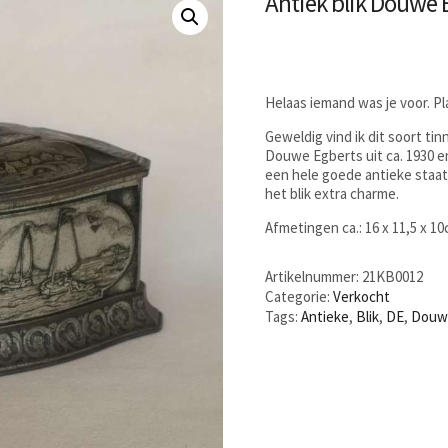
Antiek blik Douwe 
Helaas iemand was je voor. P
Geweldig vind ik dit soort ti
Douwe Egberts uit ca. 1930 e
een hele goede antieke staat;
het blik extra charme.
Afmetingen ca.: 16 x 11,5 x 1
Artikelnummer:
21KB0012
Categorie:
Verkocht
Tags:
Antieke
,
Blik
,
DE
,
Douw