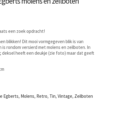
Egberts molens en zeilboten
laats een zoek opdracht!
nnen blikken! Dit mooi vormgegeven blik is van
n is rondom versierd met molens en zeilboten. In
 deksel heeft een deukje (zie foto) maar dat geeft
0cm
e Egberts
,
Molens
,
Retro
,
Tin
,
Vintage
,
Zeilboten