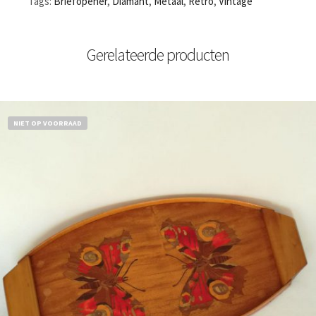
Tags:
Briefopener
,
Diamant
,
Metaal
,
Retro
,
Vintage
Gerelateerde producten
NIET OP VOORRAAD