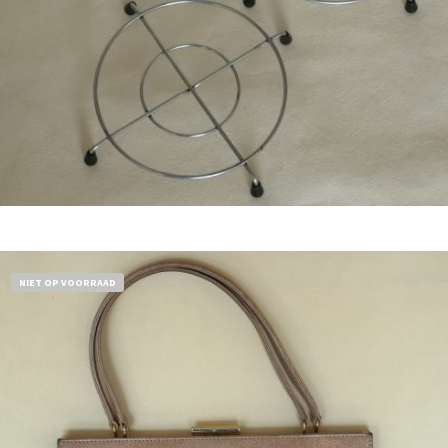
€
11,50
Bestel nu!
NIET OP VOORRAAD