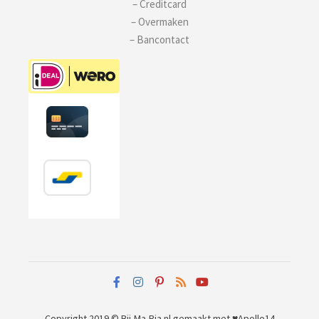
– Creditcard
– Overmaken
– Bancontact
Copyright 2019 © Bij-Ma-Ria.nl
gemaakt met ♥
Apollo14