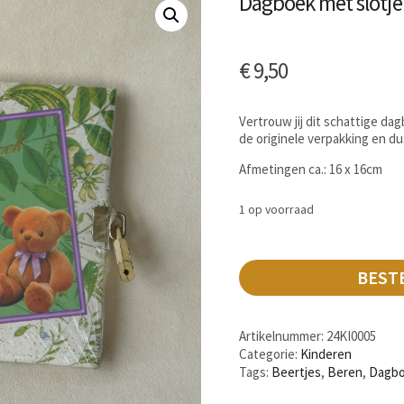
Dagboek met slotje
€
9,50
Vertrouw jij dit schattige dag
de originele verpakking en du
Afmetingen ca.: 16 x 16cm
1 op voorraad
BEST
Artikelnummer:
24KI0005
Categorie:
Kinderen
Tags:
Beertjes
,
Beren
,
Dagb