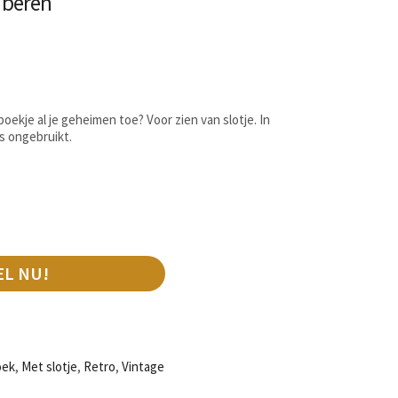
 beren
boekje al je geheimen toe? Voor zien van slotje. In
s ongebruikt.
EL NU!
oek
,
Met slotje
,
Retro
,
Vintage