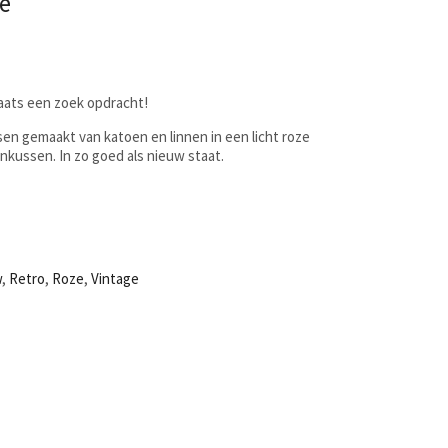
ze
laats een zoek opdracht!
sen gemaakt van katoen en linnen in een licht roze
enkussen. In zo goed als nieuw staat.
w
,
Retro
,
Roze
,
Vintage