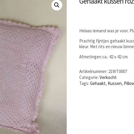
Gehaakt kussen ro
Helaas iemand was je voor. P
Prachtig fijntjes gehaakt kus
kleur. Met rits en nieuw binn
Afmetingen ca.: 42 x 42 cm
Artikelnummer:
21WT0007
Categorie:
Verkocht
Tags:
Gehaakt
,
Kussen
,
Pillo