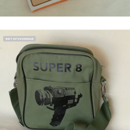
Bestel nu!
NIET OP VOORRAAD
€
18,50