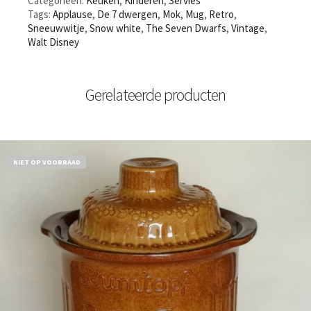
Categorieën:
Keuken
,
Kinderen
,
Servies
Tags:
Applause
,
De 7 dwergen
,
Mok
,
Mug
,
Retro
,
Sneeuwwitje
,
Snow white
,
The Seven Dwarfs
,
Vintage
,
Walt Disney
Gerelateerde producten
NIET OP VOORRAAD