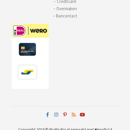
– Creditcard
– Overmaken
– Bancontact
Copyright 2019 © Bij-Ma-Ria.nl
gemaakt met ♥
Apollo14