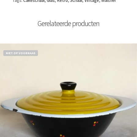
Tags:
Cakeschaal
,
Glas
,
Retro
,
Schaal
,
Vintage
,
Walther
Gerelateerde producten
NIET OP VOORRAAD