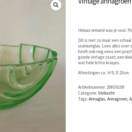
Vintage annagroen 
Helaas iemand was je voor. P
Dit is niet zo maar een schaa
uraniumglas. Lees alles over 
heeft ook nog eens een pracht
goede vintage staat; een klei
wat hele lichte krasjes.
Afmetingen ca.: H 9, D 23cm
Artikelnummer:
20KS0109
Categorie:
Verkocht
Tags:
Annaglas
,
Annagroen
,
A