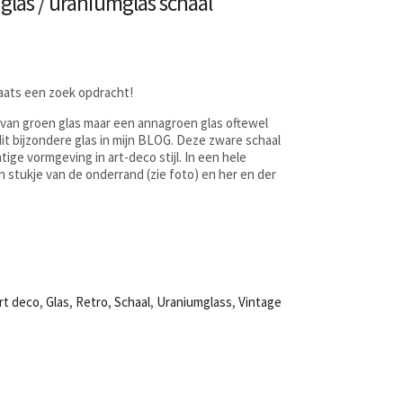
glas / uraniumglas schaal
laats een zoek opdracht!
l van groen glas maar een annagroen glas oftewel
dit bijzondere glas in mijn BLOG. Deze zware schaal
ige vormgeving in art-deco stijl. In een hele
n stukje van de onderrand (zie foto) en her en der
rt deco
,
Glas
,
Retro
,
Schaal
,
Uraniumglass
,
Vintage