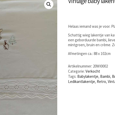
Vintage baby laken
Helaas iemand was je voor. P
Schattig wieg lakentje van k
een geborduurde bambi, liev
mintgroen, bruin en crème. Z
Afmetingen ca.: 88 x 102cm
Artikelnummer:
20WI0002
Categorie:
Verkocht
Tags:
Babylakentje
,
Bambi
,
B
Ledikantlakentje
,
Retro
,
Vint