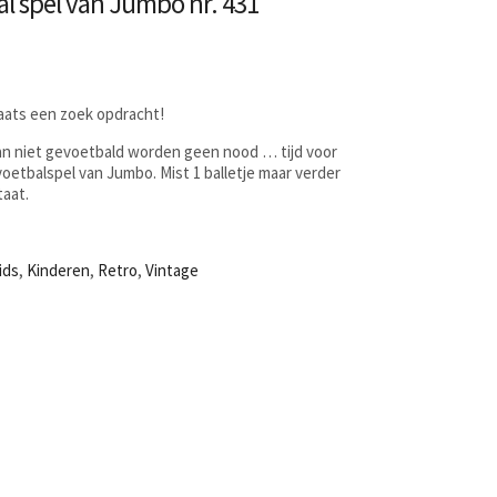
al spel van Jumbo nr. 431
laats een zoek opdracht!
kan niet gevoetbald worden geen nood … tijd voor
voetbalspel van Jumbo. Mist 1 balletje maar verder
taat.
ids
,
Kinderen
,
Retro
,
Vintage