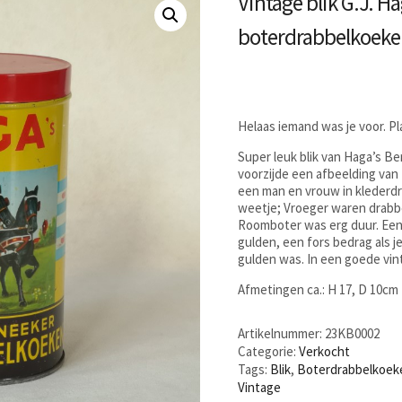
Vintage blik G.J. 
boterdrabbelkoeke
Helaas iemand was je voor. P
Super leuk blik van Haga’s 
voorzijde een afbeelding van
een man en vrouw in klederdr
weetje; Vroeger waren drabbe
Roomboter was erg duur. Een b
gulden, een fors bedrag als 
gulden was. In een goede vin
Afmetingen ca.: H 17, D 10cm
Artikelnummer:
23KB0002
Categorie:
Verkocht
Tags:
Blik
,
Boterdrabbelkoek
Vintage