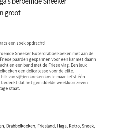
Haga’s beroemde Sneeker
n groot
laats een zoek opdracht!
Beroemde Sneeker Boterdrabbelkoeken met aan de
 Friese paarden gespannen voor een kar met daarin
acht en een band met de Friese vlag. Een leuk
lkoeken een delicatesse voor de elite.
lik van vijftien koeken koste maar liefst één
je bedenkt dat het gemiddelde weekloon zeven
tage staat.
en
,
Drabbelkoeken
,
Friesland
,
Haga
,
Retro
,
Sneek
,