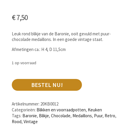
€
7,50
Leuk rond blikje van de Baronie, ooit gevuld met puur-
chocolade medaillons. In een goede vintage staat.
Afmetingen ca.: H 4, D 11,5cm
1 op voorraad
BESTEL NU!
Artikelnummer:
20KB0012
Categorieën:
Blikken en voorraadpotten
,
Keuken
Tags:
Baronie
,
Blikje
,
Chocolade
,
Medaillons
,
Puur
,
Retro
,
Rood
,
Vintage