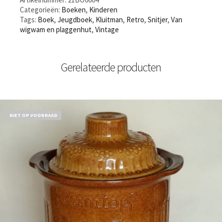
Categorieën:
Boeken
,
Kinderen
Tags:
Boek
,
Jeugdboek
,
Kluitman
,
Retro
,
Snitjer
,
Van
wigwam en plaggenhut
,
Vintage
Gerelateerde producten
NIET OP VOORRAAD