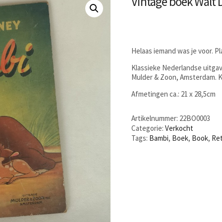
Vintage boek Walt 
Helaas iemand was je voor. P
Klassieke Nederlandse uitgav
Mulder & Zoon, Amsterdam. Ka
Afmetingen ca.: 21 x 28,5cm
Artikelnummer:
22BO0003
Categorie:
Verkocht
Tags:
Bambi
,
Boek
,
Book
,
Re