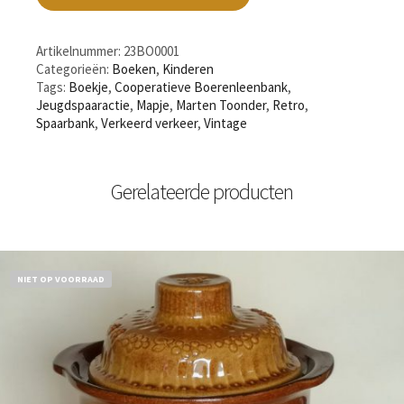
Artikelnummer:
23BO0001
Categorieën:
Boeken
,
Kinderen
Tags:
Boekje
,
Cooperatieve Boerenleenbank
,
Jeugdspaaractie
,
Mapje
,
Marten Toonder
,
Retro
,
Spaarbank
,
Verkeerd verkeer
,
Vintage
Gerelateerde producten
NIET OP VOORRAAD