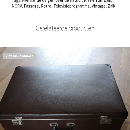
Tags:
Allerhande dingen over de natuur
,
Klazien uit Zalk
,
NCRV
,
Passage
,
Retro
,
Televisieprogramma
,
Vintage
,
Zalk
Gerelateerde producten
NIET OP VOORRAAD
€
32,50