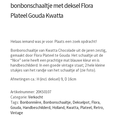
bonbonschaaltje met deksel Flora
Plateel Gouda Kwatta
Helaas iemand was je voor. Plaats een zoek opdracht!
Bonbonschaaltje van Kwatta Chocolade uit de jaren zestig,
gemaakt door Flora Plateel te Gouda. Het schaaltje uit de
“Nice” serie heeft een prachtige mat blauwe kleur en is
handbeschilderd. In een goede vintage staat; 2 hele kleine
stukjes van het randje van het schaaltje af (zie foto).
Afmetingen ca.: H (incl. deksel) 9, D 16cm
Artikelnummer:
20KS0107
Categorie:
Verkocht
Tags:
Bonbonnière
,
Bonbonschaaltje
,
Dekselpot
,
Flora
,
Gouda
,
Handbeschilderd
,
Holland
,
Kwatta
,
Plateel
,
Retro
,
Vintage