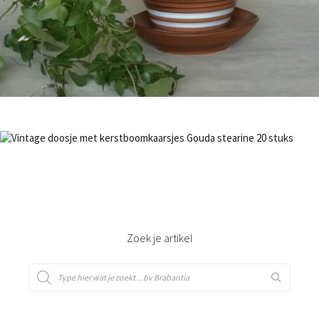
Bestel nu!
€
7,50
Bestel nu!
Zoek je artikel