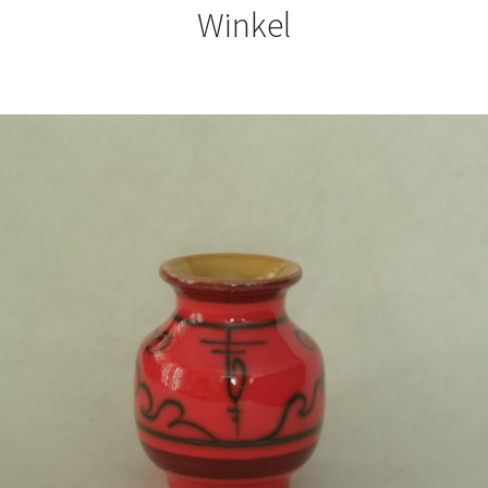
Winkel
€
27,50