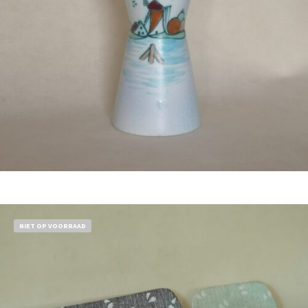
€
54,50
Bestel nu!
NIET OP VOORRAAD