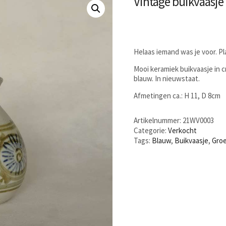
Vintage buikvaasj
Helaas iemand was je voor. P
Mooi keramiek buikvaasje in c
blauw. In nieuwstaat.
Afmetingen ca.: H 11, D 8cm
Artikelnummer:
21WV0003
Categorie:
Verkocht
Tags:
Blauw
,
Buikvaasje
,
Gro