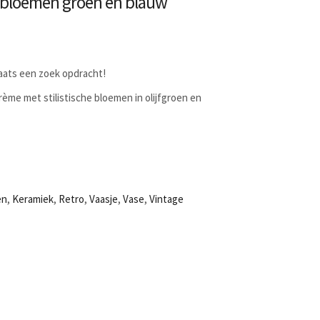
e bloemen groen en blauw
laats een zoek opdracht!
rème met stilistische bloemen in olijfgroen en
en
,
Keramiek
,
Retro
,
Vaasje
,
Vase
,
Vintage