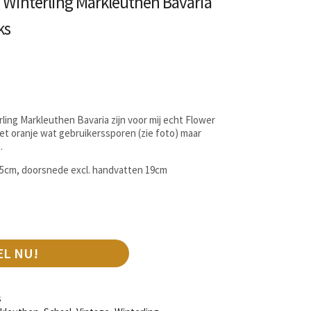
 Winterling Markleuthen Bavaria
ks
ling Markleuthen Bavaria zijn voor mij echt Flower
et oranje wat gebruikerssporen (zie foto) maar
.
1,5cm, doorsnede excl. handvatten 19cm
EL NU!
s