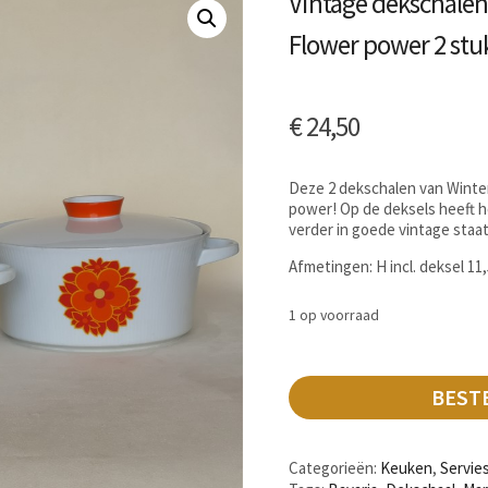
Vintage dekschalen
Flower power 2 stu
€
24,50
Deze 2 dekschalen van Winter
power! Op de deksels heeft h
verder in goede vintage staat
Afmetingen: H incl. deksel 1
1 op voorraad
BEST
Categorieën:
Keuken
,
Servie