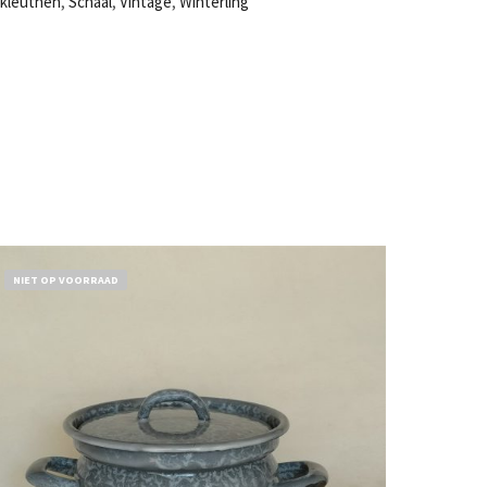
kleuthen
,
Schaal
,
Vintage
,
Winterling
NIET OP VOORRAAD