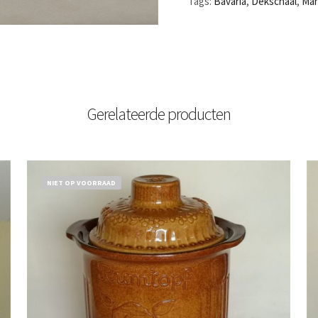
Tags:
Bavaria
,
Dekschaal
,
Mar
Gerelateerde producten
NIET OP VOORRAAD