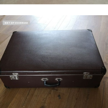
Bestel nu!
NIET OP VOORRAAD
€
32,50