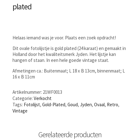
plated
Helaas iemand was je voor. Plaats een zoek opdracht!
Dit ovale fotolijstje is gold plated (24 karaat) en gemaakt in
Holland door het kwaliteitsmerk Jyden. Het lijstje kan
hangen of staan. In een hele goede vintage staat.
Afmetingen ca.: Buitenmaat; L 18 x B 13cm, binnenmaat; L
16 x B 11cm
Artikelnummer:
21WF0013
Categorie:
Verkocht
Tags:
Fotolijst
,
Gold-Plated
,
Goud
,
Jyden
,
Ovaal
,
Retro
,
Vintage
Gerelateerde producten