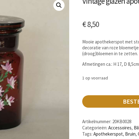
Vintage glazen ap
€
8,50
Mooie apothekerspot met sto
decoratie van roze bloemetje
(droog)bloemen in te zetten.
Afmetingen ca.: H 17, D 8,5c
1 op voorraad
BEST
Artikelnummer:
20KB0028
Categorieën:
Accessoires
,
Bl
Tags:
Apothekerspot
,
Bruin
,