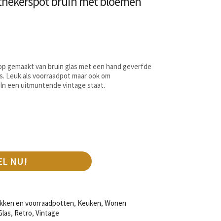
othekerspot bruin met bloemen
p gemaakt van bruin glas met een hand geverfde
s. Leuk als voorraadpot maar ook om
 In een uitmuntende vintage staat.
m
EL NU!
ikken en voorraadpotten
,
Keuken
,
Wonen
Glas
,
Retro
,
Vintage