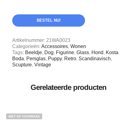
BESTEL NU!
Artikelnummer:
21WA0023
Categorieën:
Accessoires
,
Wonen
Tags:
Beeldje
,
Dog
,
Figurine
,
Glass
,
Hond
,
Kosta
Boda
,
Persglas
,
Puppy
,
Retro
,
Scandinavisch
,
Scupture
,
Vintage
Gerelateerde producten
NIET OP VOORRAAD