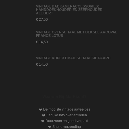
VINTAGE BADKAMERACCESSOIRES;
HANDDOEKHOUDER EN ZEEPHOUDER
ALLIBERT
€
27,50
VINTAGE OVENSCHAAL MET DEKSEL ARCOPAL
FRANCE LOTUS
€
14,50
VINTAGE KOPER EMAIL SCHAALTJE PAARD
€
14,50
Waarom Bij-Ma-Ria.nl?
❤️ De mooiste vintage juweeltjes
❤️ Eerlijke info over artikelen
❤️ Duurzaam en goed verpakt
❤️ Snelle verzending