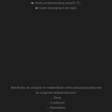
❤️ Gratis postverzending vanaf € 75,-
❤️ Gratis bezorging in de regio
Betaal veilig
Met Mollie, de veiligste en makkelijkste online betaaloplossing met
de volgende betaalmethoden:
– iDeal
– Creditcard
– Overmaken