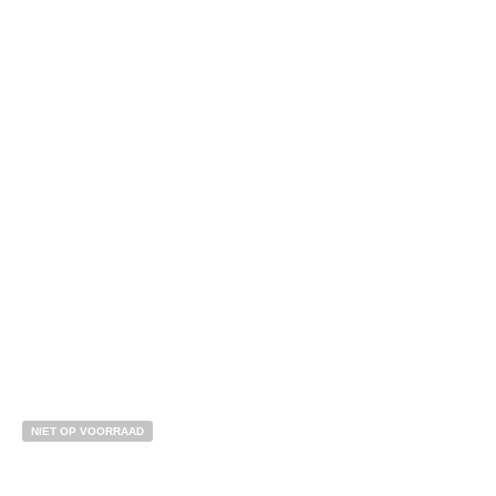
€
32,50
BESTEL NU!
NIET OP VOORRAAD