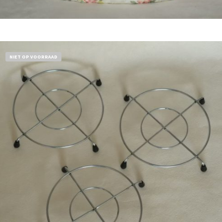
Bestel nu!
NIET OP VOORRAAD
€
11,50