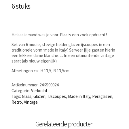
6 stuks
Helaas iemand was je voor. Plaats een zoek opdracht!
Set van 6 mooie, stevige helder glazen ijscoupes in een
traditionele vorm ‘made in Italy’. Serveer jij je gasten hierin
een lekkere dame blanche…. In een uitmuntende vintage
staat (als nieuw eigenlijk).
Afmetingen ca.: H 13,5, B 13,5cm
Artikelnummer:
24KS00024
Categorie:
Verkocht
Tags:
Glass
,
Glazen
,
IJscoupes
,
Made in Italy
,
Persglazen
,
Retro
,
Vintage
Gerelateerde producten