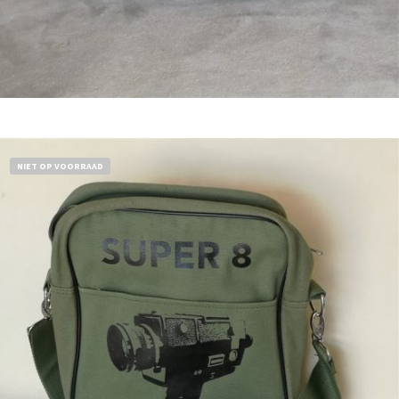
Bestel nu!
NIET OP VOORRAAD
€
18,50