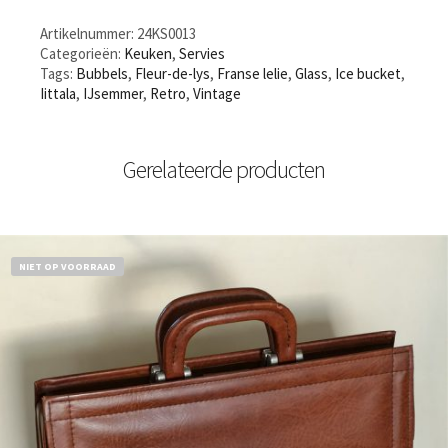
Artikelnummer:
24KS0013
Categorieën:
Keuken
,
Servies
Tags:
Bubbels
,
Fleur-de-lys
,
Franse lelie
,
Glass
,
Ice bucket
,
Iittala
,
IJsemmer
,
Retro
,
Vintage
Gerelateerde producten
NIET OP VOORRAAD