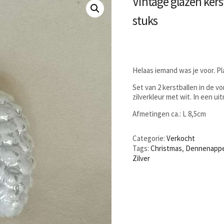
Vintage glazen kers
stuks
Helaas iemand was je voor. P
Set van 2 kerstballen in de 
zilverkleur met wit. In een u
Afmetingen ca.: L 8,5cm
Categorie:
Verkocht
Tags:
Christmas
,
Dennenappe
Zilver