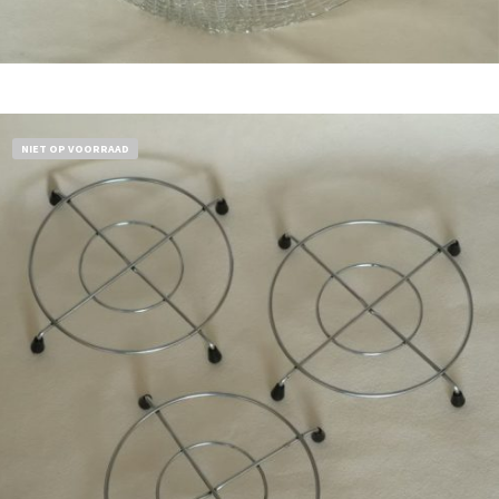
Bestel nu!
NIET OP VOORRAAD
€
11,50