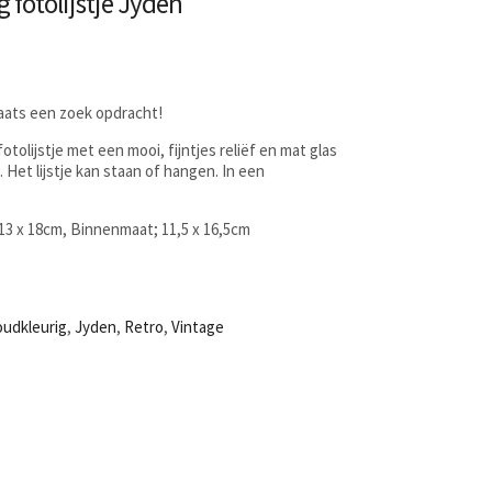
 fotolijstje Jyden
laats een zoek opdracht!
tolijstje met een mooi, fijntjes reliëf en mat glas
 Het lijstje kan staan of hangen. In een
13 x 18cm, Binnenmaat; 11,5 x 16,5cm
udkleurig
,
Jyden
,
Retro
,
Vintage