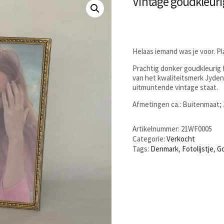
Vintage goudkleurig
Helaas iemand was je voor. P
Prachtig donker goudkleurig fo
van het kwaliteitsmerk Jyden.
uitmuntende vintage staat.
Afmetingen ca.: Buitenmaat; 
Artikelnummer:
21WF0005
Categorie:
Verkocht
Tags:
Denmark
,
Fotolijstje
,
Go